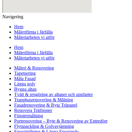
Navigering
Hem
Målerifirma i Järfälla
Måleriarbeten vi utför
Hem
Målerifirma i Järfälla
Måleriarbeten vi utför
Måleri & Renovering
Tapetsering
Måla Fasad
Lägga golv
Bygga altan
Tvätt & rengöring av altaner och uppfarter
Trapphusrenovering & Målning
Fasadrenovering & Byta Träpanel
Renovera Träfönster
Fönstermålning
Portrenovering – Byte & Renovering av Entredörr
Flytspackling & Golvavjämning
Epoximålning & Lägga Epoxigolv