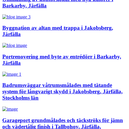
Barkarby, Järfälla
Byggnation av altan med trappa i Jakobsberg,
Järfälla
Portrenovering med byte av entrédörr i Barkarby,
Järfälla
Badrumsväggar våtrumsmålades med tätande
system för långvarigt skydd i Jakobsberg, Järfälla,
Stockholms län
Garageport grundmålades och täckströks för jämn
och vädertålig finish i Tallbohov, Järfälla,