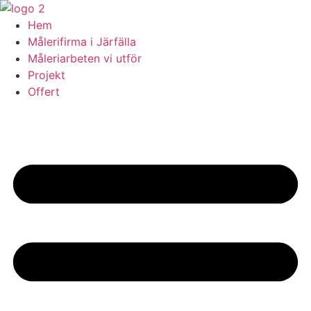
Skip
to
Hem
content
Målerifirma i Järfälla
Måleriarbeten vi utför
Projekt
Offert