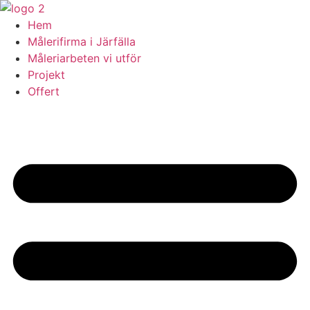
Skip
to
Hem
content
Målerifirma i Järfälla
Måleriarbeten vi utför
Projekt
Offert